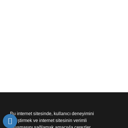
ABİDİN PAŞA iÖO VE ANADOLU 
Bu internet sitesinde, kullanıcı deneyimini
geliştirmek ve internet sitesinin verimli
çalışmasını sağlamak amacıyla çerezler