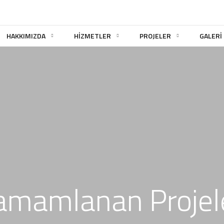
HAKKIMIZDA
HİZMETLER
PROJELER
GALERİ
amamlanan Projel