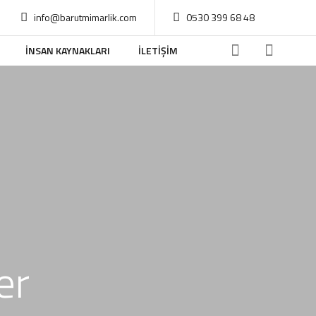
info@barutmimarlik.com
0530 399 68 48
İNSAN KAYNAKLARI
İLETİŞİM
er