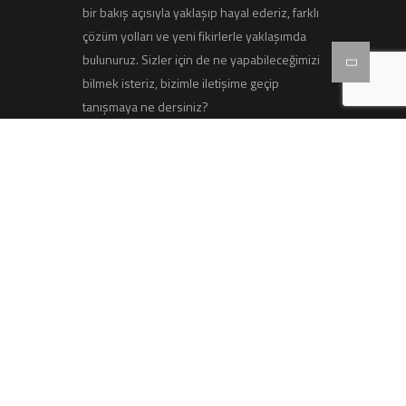
bir bakış açısıyla yaklaşıp hayal ederiz, farklı
çözüm yolları ve yeni fikirlerle yaklaşımda
bulunuruz. Sizler için de ne yapabileceğimizi
bilmek isteriz, bizimle iletişime geçip
tanışmaya ne dersiniz?
Çalışma Saatleri
Pazartesi - Cumartesi 09:00 - 19:00 Pazar:
Kapalı