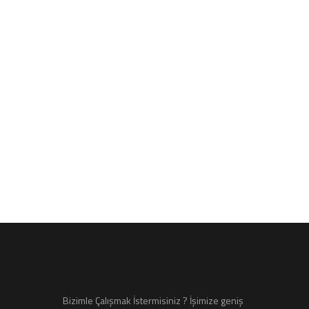
Ü DURUSOY İÖO ANAHTAR
TESLİM İNŞAAT
Bizimle Çalışmak İstermisiniz ? İşimize geniş