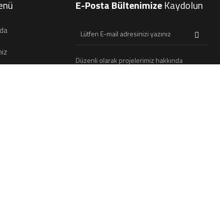
enü
E-Posta Bültenimize
Kaydolun
da
miz
Düzenli olarak projelerimiz hakkında
rimiz
bilgilendirici bültenler gönderiyoruz.
miz
nakları