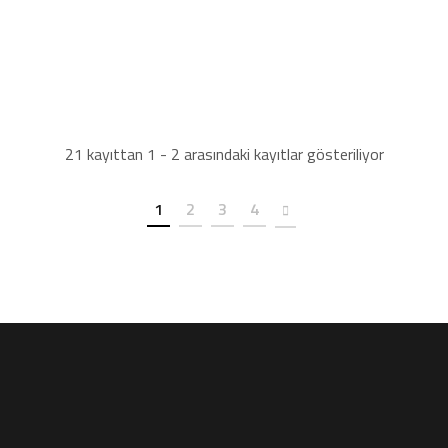
AHMET ÜLK
LİSESİ
21 kayıttan 1 - 2 arasındaki kayıtlar gösteriliyor
1
2
3
4