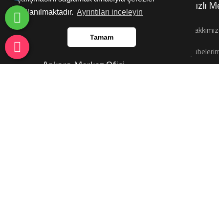
Hızlı M
kullanılmaktadır.
Ayrıntıları inceleyin
Bir sorunuz mu var?
Hakkımız
Hemen Arayın!
Tamam
Şubeleri
Ankara Merkez Ofisi
Hizmetle
AŞAĞI ÖVEÇLER MAH. 1324 CAD.
Projeleri
NO:16 İÇ KAPI:6 ÇANKAYA/ANKARA
İnsan Kay
0530 399 68 48
İletişim
Marmaris Şubesi
KEMERALTI MAH. 85 SOK. 4/B
PK:48700 MARMARİS/MUĞLA