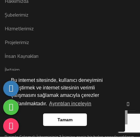
Hakkımızda
Şubelerimiz
Hizmetlerimiz
Projelerimiz
İnsan Kaynakları
İletişim
Bu internet sitesinde, kullanıcı deneyimini
E-Posta Bültenimize
Kaydolun
geliştirmek ve internet sitesinin verimli
çalışmasını sağlamak amacıyla çerezler
kullanılmaktadır.
Ayrıntıları inceleyin
Düzenli olarak projelerimiz hakkında bilgilendirici bültenler
Tamam
gönderiyoruz.
Bizimle Çalışmak İstermisiniz ? İşimize geniş bir bakış açısıyla yaklaşıp