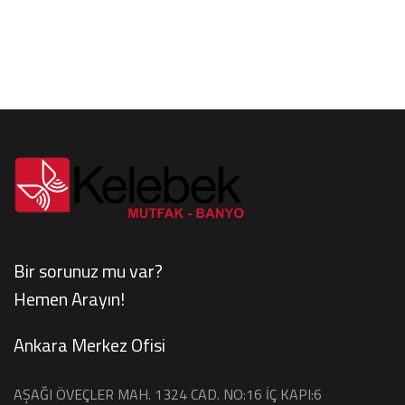
;projelendirme ,dış cephe,mutfak,banyo,ev
Ev Yenileme Dekorasyon
dekorasyonu, tadilat,villa ...
Evinizde yapmak istediğiniz her türlü değişikliği biz
tasarlıyoruz.Estetik dokunuşlarla kaliteli bir şekilde
hayallerinizi ...
Bir sorunuz mu var?
Hemen Arayın!
Ankara Merkez Ofisi
AŞAĞI ÖVEÇLER MAH. 1324 CAD. NO:16 İÇ KAPI:6